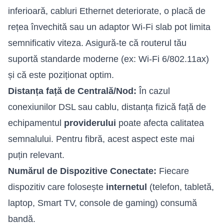
inferioară, cabluri Ethernet deteriorate, o placă de
rețea învechită sau un adaptor Wi-Fi slab pot limita
semnificativ viteza. Asigură-te că routerul tău
suportă standarde moderne (ex: Wi-Fi 6/802.11ax)
și că este poziționat optim.
Distanța față de Centrală/Nod:
În cazul
conexiunilor DSL sau cablu, distanța fizică față de
echipamentul
providerului
poate afecta calitatea
semnalului. Pentru fibră, acest aspect este mai
puțin relevant.
Numărul de Dispozitive Conectate:
Fiecare
dispozitiv care folosește
internetul
(telefon, tabletă,
laptop, Smart TV, console de gaming) consumă
bandă.