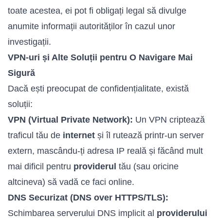
toate acestea, ei pot fi obligați legal să divulge
anumite informații autorităților în cazul unor
investigații.
VPN-uri și Alte Soluții pentru O Navigare Mai
Sigură
Dacă ești preocupat de confidențialitate, există
soluții:
VPN (Virtual Private Network):
Un VPN criptează
traficul tău de
internet
și îl rutează printr-un server
extern, mascându-ți adresa IP reală și făcând mult
mai dificil pentru
providerul
tău (sau oricine
altcineva) să vadă ce faci online.
DNS Securizat (DNS over HTTPS/TLS):
Schimbarea serverului DNS implicit al
providerului