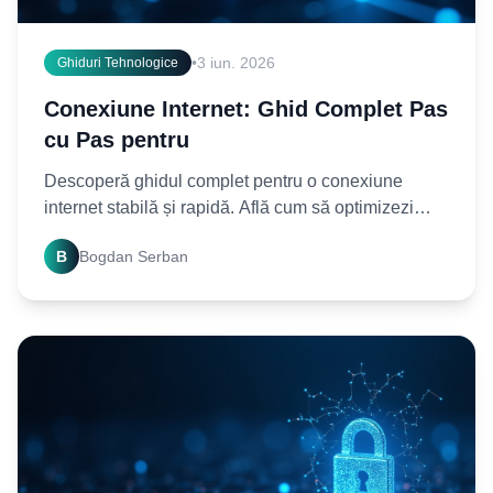
•
3 iun. 2026
Ghiduri Tehnologice
Conexiune Internet: Ghid Complet Pas
cu Pas pentru
Descoperă ghidul complet pentru o conexiune
internet stabilă și rapidă. Află cum să optimizezi
rețeaua ta pas cu pas. Începe acum să te bucuri de
B
Bogdan Serban
internet!