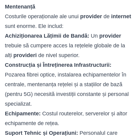
Mentenanță
Costurile operaționale ale unui
provider
de
internet
sunt enorme. Ele includ:
Achiziționarea Lățimii de Bandă:
Un
provider
trebuie să cumpere acces la rețelele globale de la
alți
provideri
de nivel superior.
Construcția și Întreținerea Infrastructurii:
Pozarea fibrei optice, instalarea echipamentelor în
centrale, mentenanța rețelei și a stațiilor de bază
(pentru 5G) necesită investiții constante și personal
specializat.
Echipamente:
Costul routerelor, serverelor și altor
echipamente de rețea.
Suport Tehnic și Operațiuni:
Personalul care