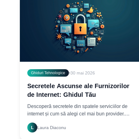
•
30 mai 2026
Ghiduri Tehnologice
Secretele Ascunse ale Furnizorilor
de Internet: Ghidul Tău
Descoperă secretele din spatele serviciilor de
internet și cum să alegi cel mai bun provider.
Află cum funcționează rețeaua și optimizează-ți
L
Laura Diaconu
experiența