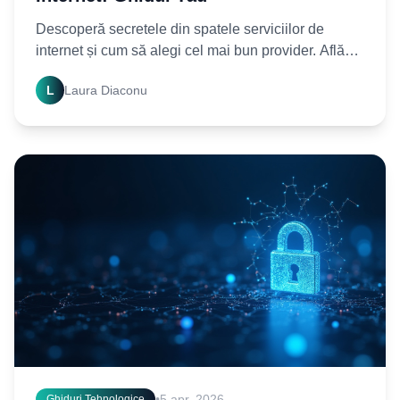
Descoperă secretele din spatele serviciilor de
internet și cum să alegi cel mai bun provider. Află
cum funcționează rețeaua și optimizează-ți
L
Laura Diaconu
experiența
•
5 apr. 2026
Ghiduri Tehnologice