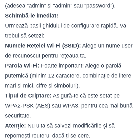
(adesea “admin” și “admin” sau “password”).
Schimbă-le imediat!
Urmează pașii ghidului de configurare rapidă. Va
trebui să setezi:
Numele Rețelei Wi-Fi (SSID):
Alege un nume ușor
de recunoscut pentru rețeaua ta.
Parola Wi-Fi:
Foarte important! Alege o parolă
puternică (minim 12 caractere, combinație de litere
mari și mici, cifre și simboluri).
Tipul de Criptare:
Asigură-te că este setat pe
WPA2-PSK (AES) sau WPA3, pentru cea mai bună
securitate.
Atenție:
Nu uita să salvezi modificările și să
repornești routerul dacă ți se cere.