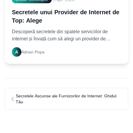
Secretele unui Provider de Internet de
Top: Alege
Descoperă secretele din spatele serviciilor de
internet și învață cum să alegi un provider de
încredere. Află cum să-ți optimizezi conexiunea la
A
Adrian Popa
internet acum!
Secretele Ascunse ale Furnizorilor de Internet: Ghidul
Tău