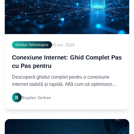
•
3 iun. 2026
Ghiduri Tehnologice
Conexiune Internet: Ghid Complet Pas
cu Pas pentru
Descoperă ghidul complet pentru o conexiune
internet stabilă și rapidă. Află cum să optimizezi
rețeaua ta pas cu pas. Începe acum să te bucuri de
B
Bogdan Serban
internet!