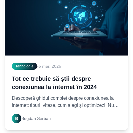
•
6 mar. 2026
Tehnologie
Tot ce trebuie să știi despre
conexiunea la internet în 2024
Descoperă ghidul complet despre conexiunea la
internet: tipuri, viteze, cum alegi și optimizezi. Nu
mai sta fără o conexiune stabilă! Află acum totul
B
Bogdan Serban
despre