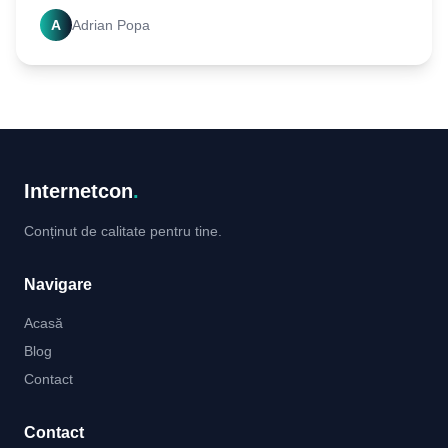
știi pentru o experiență online fără cusur!
A
Adrian Popa
Internetcon
.
Conținut de calitate pentru tine.
Navigare
Acasă
Blog
Contact
Contact