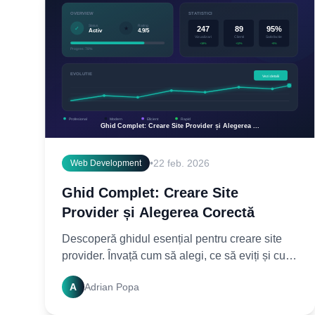
•
22 feb. 2026
Web Development
Ghid Complet: Creare Site
Provider și Alegerea Corectă
Descoperă ghidul esențial pentru creare site
provider. Învață cum să alegi, ce să eviți și cum
să-ți construiești prezența online perfectă.
A
Adrian Popa
Citește acum