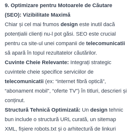
9. Optimizare pentru Motoarele de Căutare
(SEO): Vizibilitate Maximă
Chiar și cel mai frumos
design
este inutil dacă
potențialii clienți nu-l pot găsi. SEO este crucial
pentru ca site-ul unei companii de
telecomunicatii
să apară în topul rezultatelor căutărilor.
Cuvinte Cheie Relevante:
Integrați strategic
cuvintele cheie specifice serviciilor de
telecomunicatii
(ex: “
internet fibră optică
”,
“abonament mobil”, “oferte TV”) în titluri, descrieri și
conținut.
Structură Tehnică Optimizată:
Un
design
tehnic
bun include o structură URL curată, un sitemap
XML, fișiere robots.txt și o arhitectură de linkuri