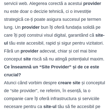
servicii web. Alegerea corectă a acestui
provider
nu este doar o decizie tehnică, ci o investiție
strategică ce-ți poate asigura succesul pe termen
lung. Un
provider
bun îți oferă fundația solidă pe
care îți poți construi visul digital, garantând că
site-
ul
tău este accesibil, rapid și sigur pentru vizitatori.
Fără un
provider
adecvat, chiar și cel mai bine
conceput
site
riscă să nu atingă potențialul maxim.
Ce înseamnă un “Site Provider” și de ce este
crucial?
Atunci când vorbim despre
creare site
și conceptul
de “site provider”, ne referim, în esență, la o
companie care îți oferă infrastructura și serviciile
necesare pentru ca
site-ul
tău să fie accesibil pe