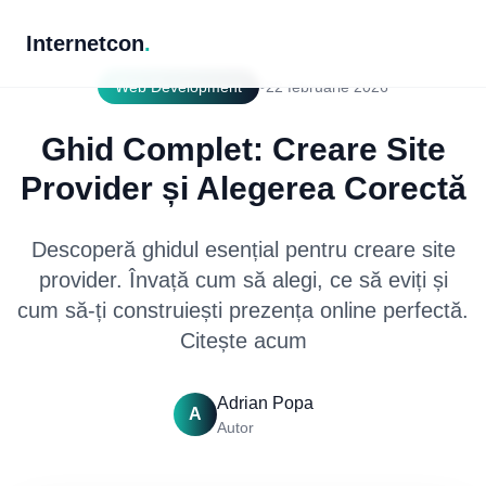
Internetcon
.
•
Web Development
22 februarie 2026
Ghid Complet: Creare Site
Provider și Alegerea Corectă
Descoperă ghidul esențial pentru creare site
provider. Învață cum să alegi, ce să eviți și
cum să-ți construiești prezența online perfectă.
Citește acum
Adrian Popa
A
Autor