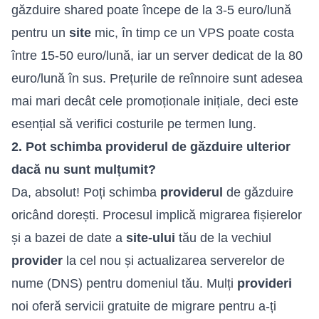
găzduire shared poate începe de la 3-5 euro/lună
pentru un
site
mic, în timp ce un VPS poate costa
între 15-50 euro/lună, iar un server dedicat de la 80
euro/lună în sus. Prețurile de reînnoire sunt adesea
mai mari decât cele promoționale inițiale, deci este
esențial să verifici costurile pe termen lung.
2. Pot schimba providerul de găzduire ulterior
dacă nu sunt mulțumit?
Da, absolut! Poți schimba
providerul
de găzduire
oricând dorești. Procesul implică migrarea fișierelor
și a bazei de date a
site-ului
tău de la vechiul
provider
la cel nou și actualizarea serverelor de
nume (DNS) pentru domeniul tău. Mulți
provideri
noi oferă servicii gratuite de migrare pentru a-ți