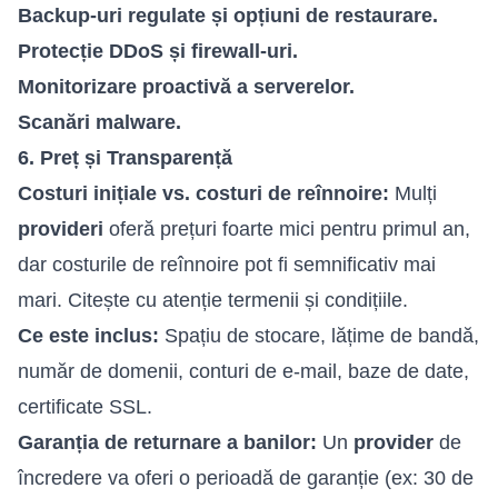
Backup-uri regulate și opțiuni de restaurare.
Protecție DDoS și firewall-uri.
Monitorizare proactivă a serverelor.
Scanări malware.
6. Preț și Transparență
Costuri inițiale vs. costuri de reînnoire:
Mulți
provideri
oferă prețuri foarte mici pentru primul an,
dar costurile de reînnoire pot fi semnificativ mai
mari. Citește cu atenție termenii și condițiile.
Ce este inclus:
Spațiu de stocare, lățime de bandă,
număr de domenii, conturi de e-mail, baze de date,
certificate SSL.
Garanția de returnare a banilor:
Un
provider
de
încredere va oferi o perioadă de garanție (ex: 30 de