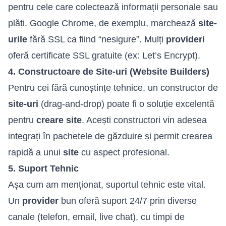
pentru cele care colectează informații personale sau
plăți. Google Chrome, de exemplu, marchează
site-
urile
fără SSL ca fiind “nesigure”. Mulți
provideri
oferă certificate SSL gratuite (ex: Let’s Encrypt).
4. Constructoare de Site-uri (Website Builders)
Pentru cei fără cunoștințe tehnice, un constructor de
site-uri
(drag-and-drop) poate fi o soluție excelentă
pentru
creare site
. Acești constructori vin adesea
integrați în pachetele de găzduire și permit crearea
rapidă a unui
site
cu aspect profesional.
5. Suport Tehnic
Așa cum am menționat, suportul tehnic este vital.
Un
provider
bun oferă suport 24/7 prin diverse
canale (telefon, email, live chat), cu timpi de