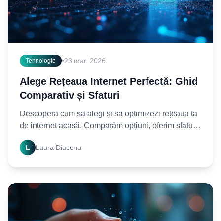
•
23 mar. 2026
Tehnologie
Alege Rețeaua Internet Perfectă: Ghid
Comparativ și Sfaturi
Descoperă cum să alegi și să optimizezi rețeaua ta
de internet acasă. Comparăm opțiuni, oferim sfaturi
practice pentru o conexiune rapidă și sigură. Citește
L
Laura Diaconu