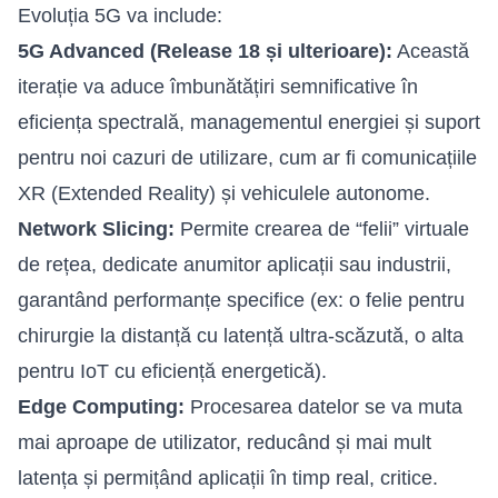
Evoluția 5G va include:
5G Advanced (Release 18 și ulterioare):
Această
iterație va aduce îmbunătățiri semnificative în
eficiența spectrală, managementul energiei și suport
pentru noi cazuri de utilizare, cum ar fi comunicațiile
XR (Extended Reality) și vehiculele autonome.
Network Slicing:
Permite crearea de “felii” virtuale
de rețea, dedicate anumitor aplicații sau industrii,
garantând performanțe specifice (ex: o felie pentru
chirurgie la distanță cu latență ultra-scăzută, o alta
pentru IoT cu eficiență energetică).
Edge Computing:
Procesarea datelor se va muta
mai aproape de utilizator, reducând și mai mult
latența și permițând aplicații în timp real, critice.