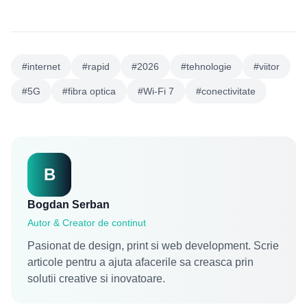
#internet
#rapid
#2026
#tehnologie
#viitor
#5G
#fibra optica
#Wi-Fi 7
#conectivitate
B
Bogdan Serban
Autor & Creator de continut
Pasionat de design, print si web development. Scrie
articole pentru a ajuta afacerile sa creasca prin
solutii creative si inovatoare.