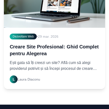
•
29 mar. 2026
Dezvoltare Web
Creare Site Profesional: Ghid Complet
pentru Alegerea
Ești gata să îți creezi un site? Află cum să alegi
providerul potrivit și să începi procesul de creare
site fără bătăi de cap. Descoperă sfaturi esențiale
L
Laura Diaconu