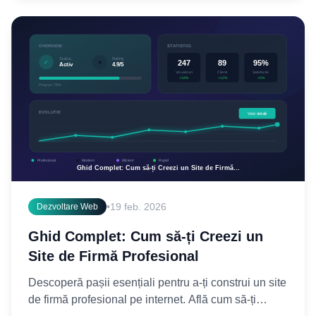
•
19 feb. 2026
Dezvoltare Web
Ghid Complet: Cum să-ți Creezi un
Site de Firmă Profesional
Descoperă pașii esențiali pentru a-ți construi un site
de firmă profesional pe internet. Află cum să-ți