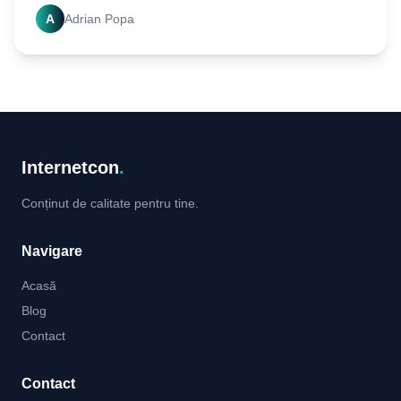
creezi o prezență online puternică și să atragi mai
A
Adrian Popa
Internetcon
.
Conținut de calitate pentru tine.
Navigare
Acasă
Blog
Contact
Contact