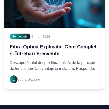
•
9 mar. 2026
Tehnologie
Fibra Optică Explicată: Ghid Complet
și Întrebări Frecvente
Descoperă totul despre fibra optică, de la principii
de funcționare la avantaje și instalare. Răspundem
la cele mai frecvente întrebări despre fibra. Află
L
Laura Diaconu
acum!