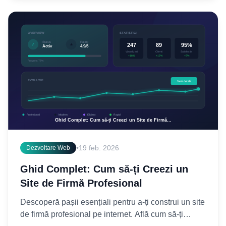
•
19 feb. 2026
Dezvoltare Web
Ghid Complet: Cum să-ți Creezi un
Site de Firmă Profesional
Descoperă pașii esențiali pentru a-ți construi un site
de firmă profesional pe internet. Află cum să-ți