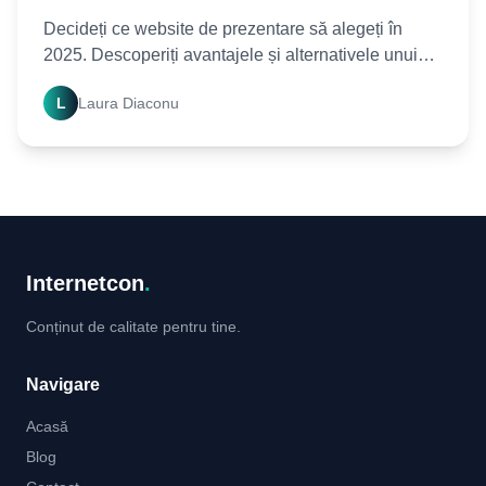
Decideți ce website de prezentare să alegeți în
2025. Descoperiți avantajele și alternativele unui
website clasic. Contactați-ne pentru consultanță și
L
Laura Diaconu
Internetcon
.
Conținut de calitate pentru tine.
Navigare
Acasă
Blog