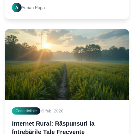
știi pentru o experiență online fără cusur!
A
Adrian Popa
•
9 feb. 2026
Conectivitate
Internet Rural: Răspunsuri la
Întrebările Tale Frecvente