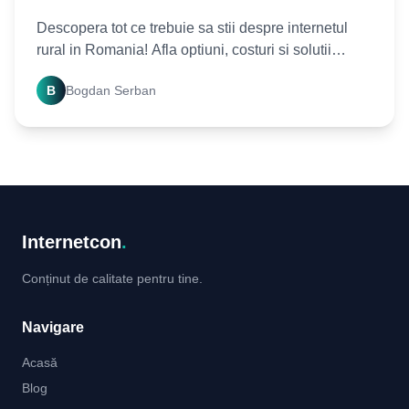
Descopera tot ce trebuie sa stii despre internetul
rural in Romania! Afla optiuni, costuri si solutii
pentru o conexiune stabila si rapida in mediul rural.
B
Bogdan Serban
Internetcon
.
Conținut de calitate pentru tine.
Navigare
Acasă
Blog