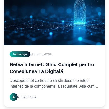
•
15 feb. 2026
Tehnologie
Retea Internet: Ghid Complet pentru
Conexiunea Ta Digitală
Descoperă tot ce trebuie să știi despre o rețea
internet, de la componente la securitate. Află cum
funcționează și optimizează-ți conexiunea chiar
A
Adrian Popa
acum!