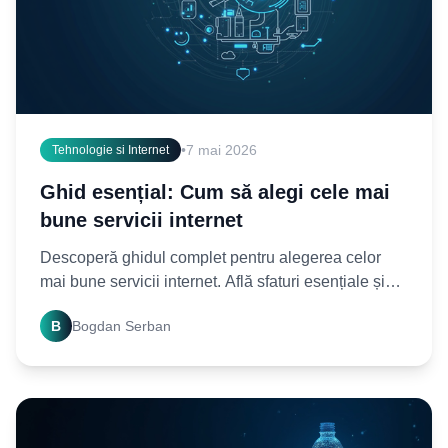
•
7 mai 2026
Tehnologie si Internet
Ghid esențial: Cum să alegi cele mai
bune servicii internet
Descoperă ghidul complet pentru alegerea celor
mai bune servicii internet. Află sfaturi esențiale și
recomandări practice pentru o conexiune rapidă și
B
Bogdan Serban
fiabilă.