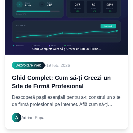
•
19 feb. 2026
Dezvoltare Web
Ghid Complet: Cum să-ți Creezi un
Site de Firmă Profesional
Descoperă pașii esențiali pentru a-ți construi un site
de firmă profesional pe internet. Află cum să-ți
creezi o prezență online puternică și să atragi mai
A
Adrian Popa