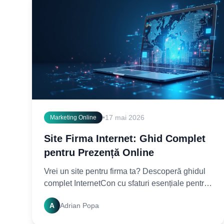
•
17 mai 2026
Marketing Online
Site Firma Internet: Ghid Complet
pentru Prezență Online
Vrei un site pentru firma ta? Descoperă ghidul
complet InternetCon cu sfaturi esențiale pentru
a crea o prezență online puternică. Începe
A
Adrian Popa
acum!